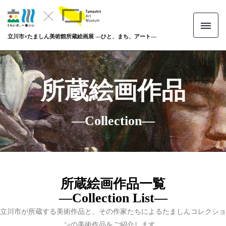
立川市×たましん美術館所蔵絵画展 ―ひと、まち、アート―
所蔵絵画作品
―Collection―
所蔵絵画作品一覧
―Collection List―
立川市が所蔵する美術作品と、その作家たちによるたましんコレクショ
ンの美術作品をご紹介します。