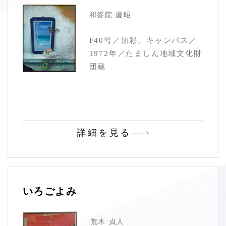
祁答院 慶昭
F40号／油彩、キャンバス／
1972年／たましん地域文化財
団蔵
詳細を見る
いろごよみ
荒木 貞人