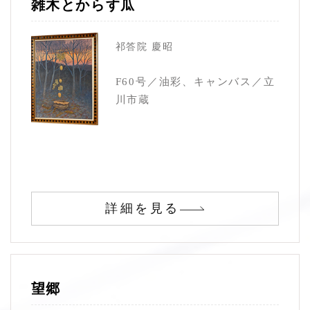
雑木とからす瓜
祁答院 慶昭
F60号／油彩、キャンバス／立
川市蔵
詳細を見る
望郷