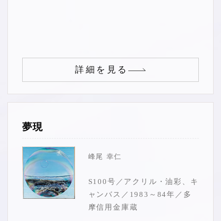
詳細を見る
夢現
峰尾 幸仁
S100号／アクリル・油彩、キ
ャンバス／1983～84年／多
摩信用金庫蔵