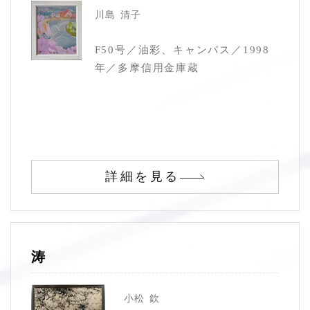
川島 清子
F50号／油彩、キャンバス／1998
年／多摩信用金庫蔵
詳細を見る
涛
小松 欽