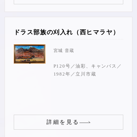
ドラス部族の刈入れ（西ヒマラヤ）
宮城 音蔵
P120号／油彩、キャンバス／
1982年／立川市蔵
詳細を見る