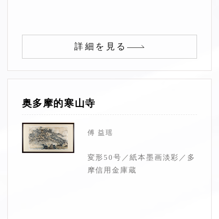
詳細を見る
奥多摩的寒山寺
傅 益瑶
変形50号／紙本墨画淡彩／多
摩信用金庫蔵