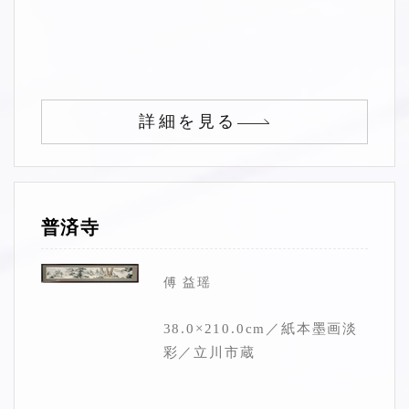
詳細を見る
普済寺
傅 益瑶
38.0×210.0cm／紙本墨画淡
彩／立川市蔵