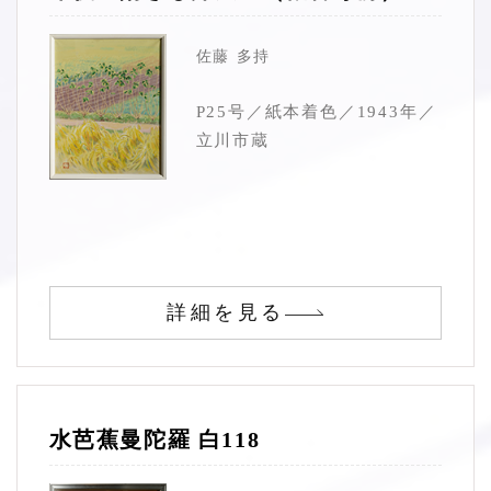
佐藤 多持
P25号／紙本着色／1943年／
立川市蔵
詳細を見る
水芭蕉曼陀羅 白118