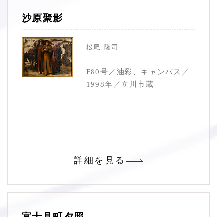
沙原聚影
松尾 隆司
F80号／油彩、キャンバス／
1998年／立川市蔵
詳細を見る
富士見町夕照