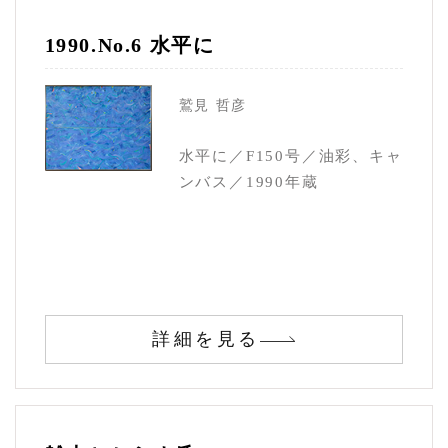
1990.No.6 水平に
鷲見 哲彦
水平に／F150号／油彩、キャ
ンバス／1990年蔵
詳細を見る