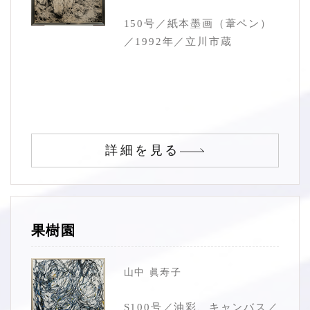
150号／紙本墨画（葦ペン）
／1992年／立川市蔵
詳細を見る
果樹園
山中 眞寿子
S100号／油彩、キャンバス／