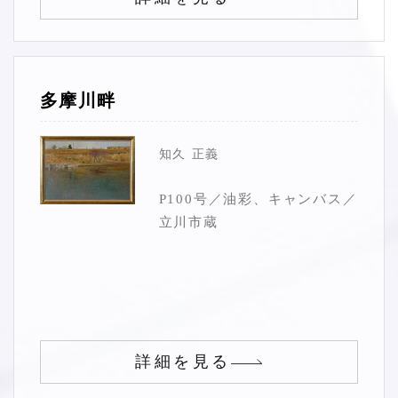
多摩川畔
知久 正義
P100号／油彩、キャンバス／
立川市蔵
詳細を見る