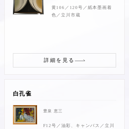
黄106／120号／紙本墨画着
色／立川市蔵
詳細を見る
白孔雀
豊泉 恵三
F12号／油彩、キャンバス／立川