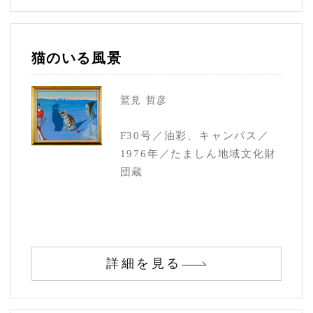
猫のいる風景
鷲見 哲彦
F30号／油彩、キャンバス／
1976年／たましん地域文化財
団蔵
詳細を見る