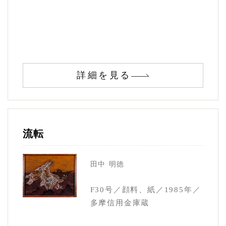
詳細を見る
流転
田中 明徳
F30号／顔料、紙／1985年／
多摩信用金庫蔵