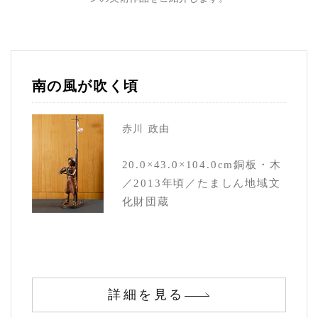
南の風が吹く頃
赤川 政由
20.0×43.0×104.0cm銅板・木
／2013年頃／たましん地域文
化財団蔵
詳細を見る