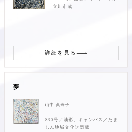
立川市蔵
詳細を見る
夢
山中 眞寿子
S30号／油彩、キャンバス／たま
しん地域文化財団蔵