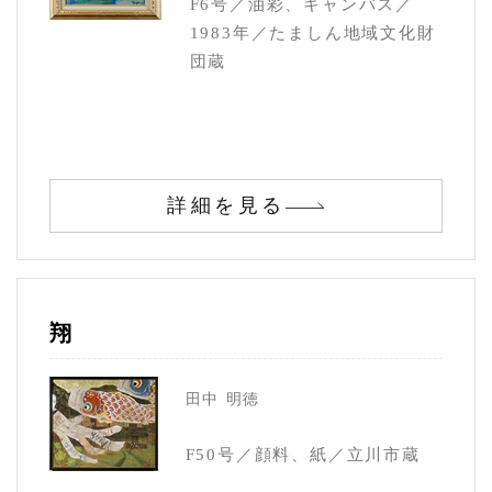
F6号／油彩、キャンバス／
1983年／たましん地域文化財
団蔵
詳細を見る
翔
田中 明徳
F50号／顔料、紙／立川市蔵