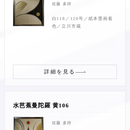
佐藤 多持
白118／120号／紙本墨画着
色／立川市蔵
詳細を見る
水芭蕉曼陀羅 黄106
佐藤 多持