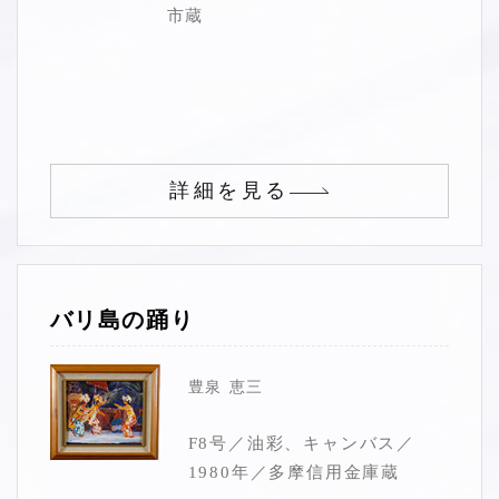
市蔵
詳細を見る
バリ島の踊り
豊泉 恵三
F8号／油彩、キャンバス／
1980年／多摩信用金庫蔵