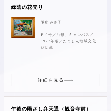
緑蔭の花売り
阪倉 みさ子
F10号／油彩、キャンバス／
1977年頃／たましん地域文化
財団蔵
詳細を見る
午後の陽ざし弁天通（観音寺前）